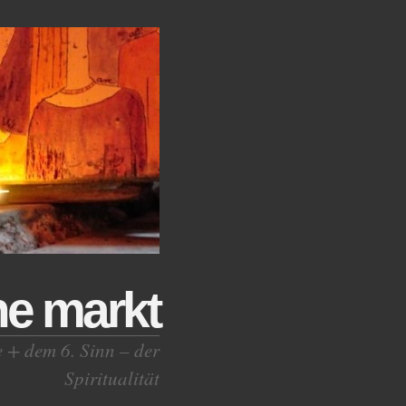
ne markt
e + dem 6. Sinn – der
Spiritualität