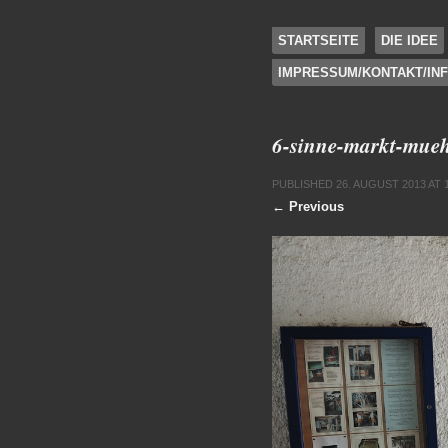
SKIP TO CONTENT
STARTSEITE
DIE IDEE
IMPRESSUM/KONTAKT/IN
Menu
6-sinne-markt-mueh
PUBLISHED
26. AUGUST 2013
AT
← Previous