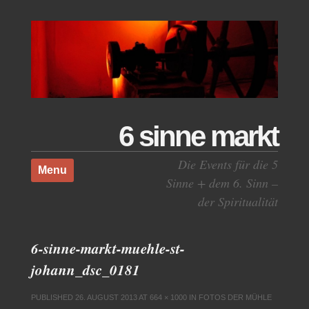
6 sinne markt
Skip to content
Die Events für die 5
Menu
Sinne + dem 6. Sinn –
der Spiritualität
6-sinne-markt-muehle-st-
johann_dsc_0181
PUBLISHED
26. AUGUST 2013
AT
664 × 1000
IN
FOTOS DER MÜHLE