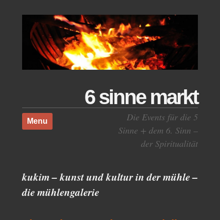
6 sinne markt
Skip to content
Die Events für die 5
Menu
Sinne + dem 6. Sinn –
der Spiritualität
kukim – kunst und kultur in der mühle –
die mühlengalerie