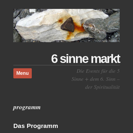
6 sinne markt
Skip to content
Die Events für die 5
Menu
Sinne + dem 6. Sinn –
der Spiritualität
programm
Das Programm