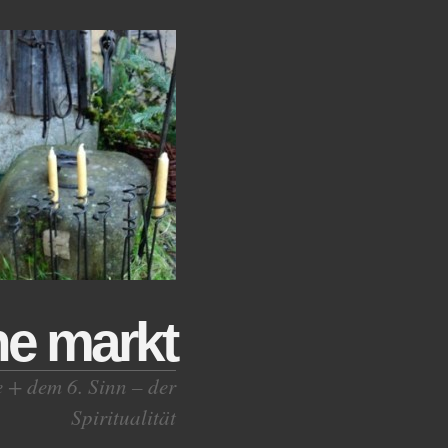
ne markt
e + dem 6. Sinn – der
Spiritualität