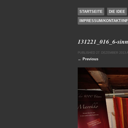
SKIP TO CONTENT
STARTSEITE
DIE IDEE
IMPRESSUM/KONTAKT/IN
Menu
131221_016_6-sinn
PUBLISHED
27. DEZEMBER 2013
← Previous