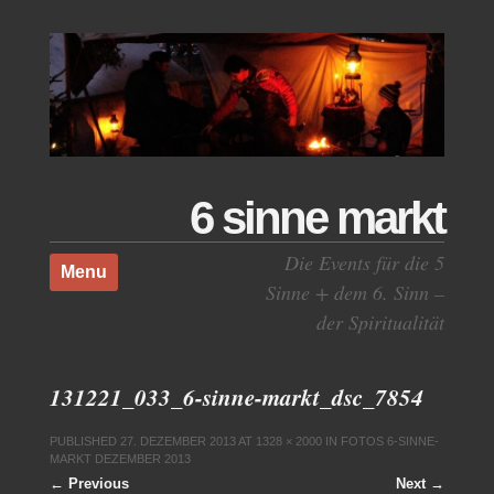
6 sinne markt
Skip to content
Die Events für die 5
Menu
Sinne + dem 6. Sinn –
der Spiritualität
131221_033_6-sinne-markt_dsc_7854
PUBLISHED
27. DEZEMBER 2013
AT
1328 × 2000
IN
FOTOS 6-SINNE-
MARKT DEZEMBER 2013
← Previous
Next →