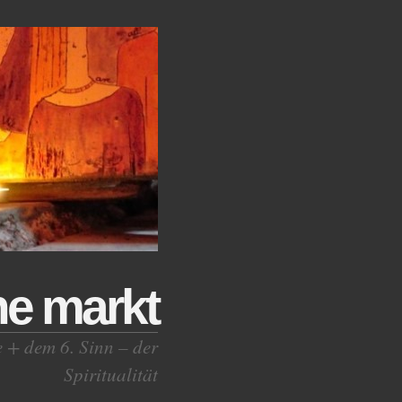
ne markt
e + dem 6. Sinn – der
Spiritualität