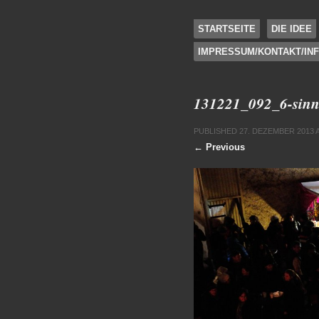
SKIP TO CONTENT
STARTSEITE
DIE IDEE
IMPRESSUM/KONTAKT/IN
Menu
131221_092_6-sinn
PUBLISHED
27. DEZEMBER 2013
← Previous