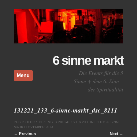
6 sinne markt
Skip to content
Die Events für die 5
Menu
Sinne + dem 6. Sinn –
der Spiritualität
131221_133_6-sinne-markt_dsc_8111
PUBLISHED
27. DEZEMBER 2013
AT
1500 × 2000
IN
FOTOS 6-SINNE-
MARKT DEZEMBER 2013
← Previous
Next →