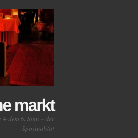
ne markt
e + dem 6. Sinn – der
Spiritualität