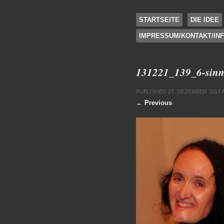
SKIP TO CONTENT
STARTSEITE
DIE IDEE
IMPRESSUM/KONTAKT/IN
Menu
131221_139_6-sinn
PUBLISHED
27. DEZEMBER 2013
← Previous