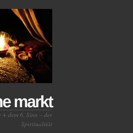
ne markt
e + dem 6. Sinn – der
Spiritualität