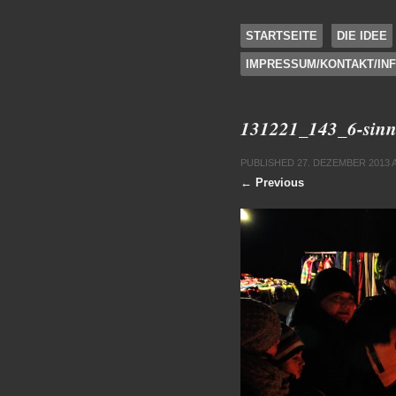
SKIP TO CONTENT
STARTSEITE
DIE IDEE
IMPRESSUM/KONTAKT/IN
Menu
131221_143_6-sinn
PUBLISHED
27. DEZEMBER 2013
← Previous