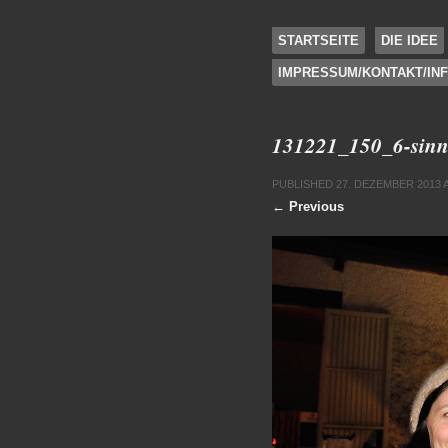
SKIP TO CONTENT
STARTSEITE
DIE IDEE
IMPRESSUM/KONTAKT/IN
Menu
131221_150_6-sinn
PUBLISHED
27. DEZEMBER 2013
← Previous