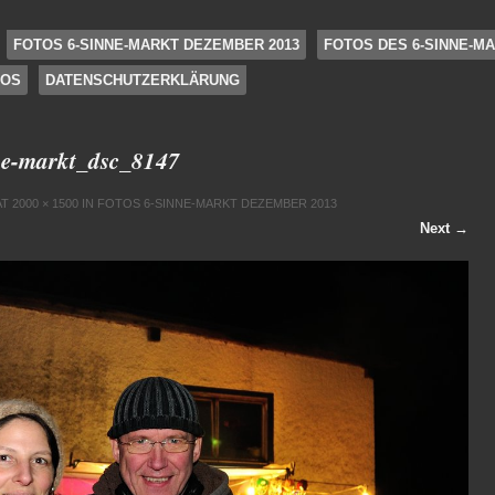
FOTOS 6-SINNE-MARKT DEZEMBER 2013
FOTOS DES 6-SINNE-MA
FOS
DATENSCHUTZERKLÄRUNG
e-markt_dsc_8147
AT
2000 × 1500
IN
FOTOS 6-SINNE-MARKT DEZEMBER 2013
Next →