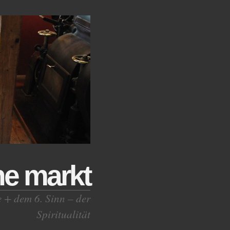
ne markt
e + dem 6. Sinn – der
Spiritualität