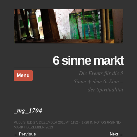
6 sinne markt
Skip to content
Die Events für die 5
Menu
Sinne + dem 6. Sinn –
der Spiritualität
_mg_1704
PUBLISHED
27. DEZEMBER 2013
AT
1152 × 1728
IN
FOTOS 6-SINNE-
MARKT DEZEMBER 2013
← Previous
Next →