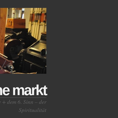
ne markt
e + dem 6. Sinn – der
Spiritualität