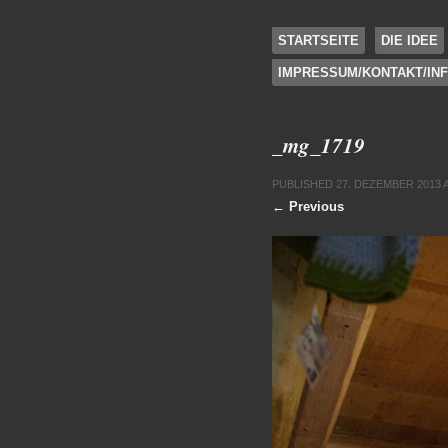
SKIP TO CONTENT
STARTSEITE
DIE IDEE
IMPRESSUM/KONTAKT/IN
Menu
_mg_1719
PUBLISHED
27. DEZEMBER 2013
← Previous