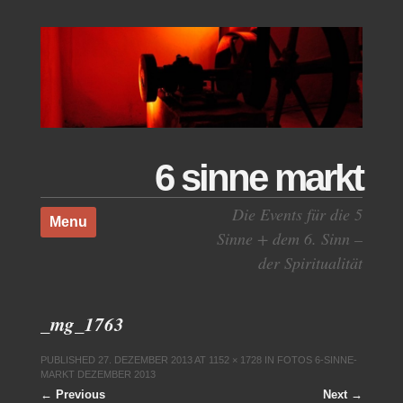
6 sinne markt
Skip to content
Die Events für die 5
Menu
Sinne + dem 6. Sinn –
der Spiritualität
_mg_1763
PUBLISHED
27. DEZEMBER 2013
AT
1152 × 1728
IN
FOTOS 6-SINNE-
MARKT DEZEMBER 2013
← Previous
Next →