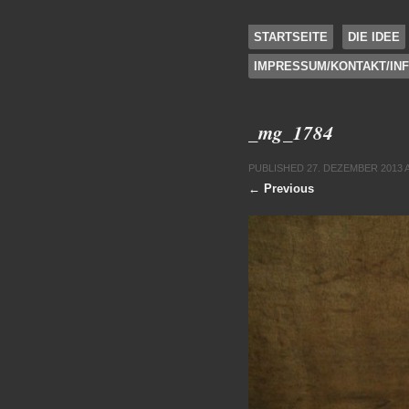
SKIP TO CONTENT
STARTSEITE
DIE IDEE
IMPRESSUM/KONTAKT/IN
Menu
_mg_1784
PUBLISHED
27. DEZEMBER 2013
← Previous