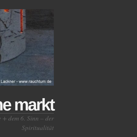
ne markt
e + dem 6. Sinn – der
Spiritualität