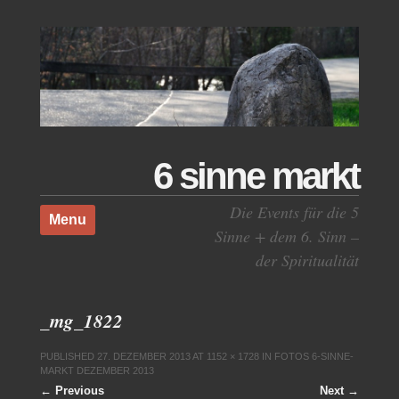
6 sinne markt
Skip to content
Die Events für die 5
Menu
Sinne + dem 6. Sinn –
der Spiritualität
_mg_1822
PUBLISHED
27. DEZEMBER 2013
AT
1152 × 1728
IN
FOTOS 6-SINNE-
MARKT DEZEMBER 2013
← Previous
Next →