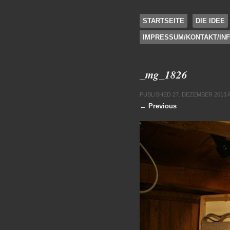
SKIP TO CONTENT
STARTSEITE
DIE IDEE
IMPRESSUM/KONTAKT/IN
Menu
_mg_1826
PUBLISHED
27. DEZEMBER 2013
← Previous