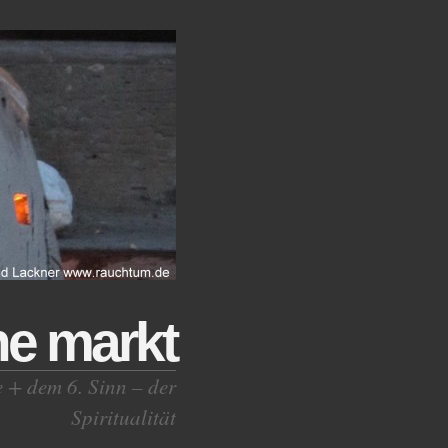
ne markt
e + dem 6. Sinn – der
Spiritualität