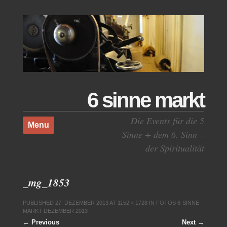
6 sinne markt
Skip to content
Die Events für die 5
Menu
Sinne + dem 6. Sinn –
der Spiritualität
_mg_1853
PUBLISHED
27. DEZEMBER 2013
AT
1152 × 1728
IN
FOTOS 6-SINNE-
MARKT DEZEMBER 2013
← Previous
Next →