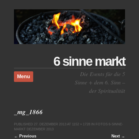
6 sinne markt
Skip to content
Die Events für die 5
Menu
Sinne + dem 6. Sinn –
der Spiritualität
_mg_1866
PUBLISHED
27. DEZEMBER 2013
AT
1152 × 1728
IN
FOTOS 6-SINNE-
MARKT DEZEMBER 2013
← Previous
Next →