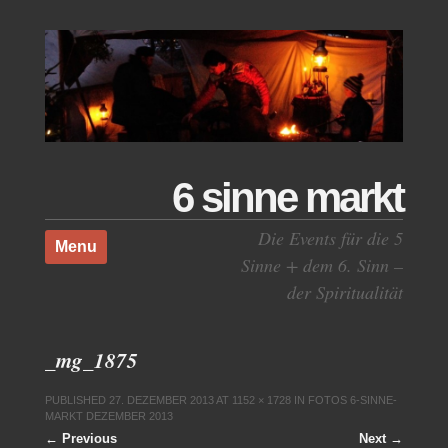
6 sinne markt
Skip to content
Die Events für die 5
Menu
Sinne + dem 6. Sinn –
der Spiritualität
_mg_1875
PUBLISHED
27. DEZEMBER 2013
AT
1152 × 1728
IN
FOTOS 6-SINNE-
MARKT DEZEMBER 2013
← Previous
Next →