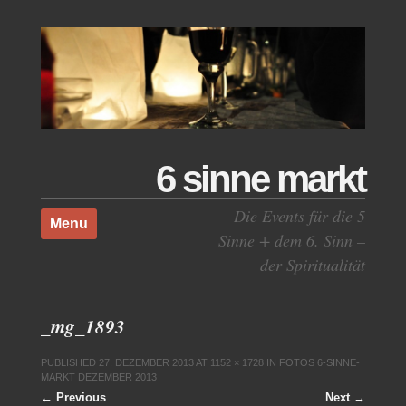
6 sinne markt
Skip to content
Die Events für die 5
Menu
Sinne + dem 6. Sinn –
der Spiritualität
_mg_1893
PUBLISHED
27. DEZEMBER 2013
AT
1152 × 1728
IN
FOTOS 6-SINNE-
MARKT DEZEMBER 2013
← Previous
Next →