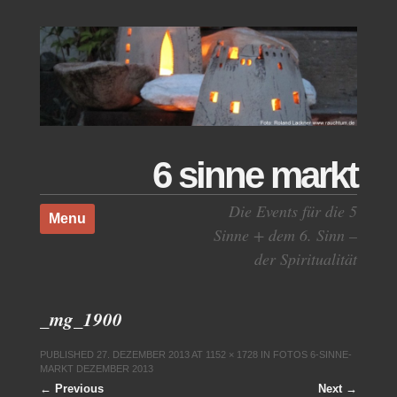
6 sinne markt
Skip to content
Die Events für die 5
Menu
Sinne + dem 6. Sinn –
der Spiritualität
_mg_1900
PUBLISHED
27. DEZEMBER 2013
AT
1152 × 1728
IN
FOTOS 6-SINNE-
MARKT DEZEMBER 2013
← Previous
Next →