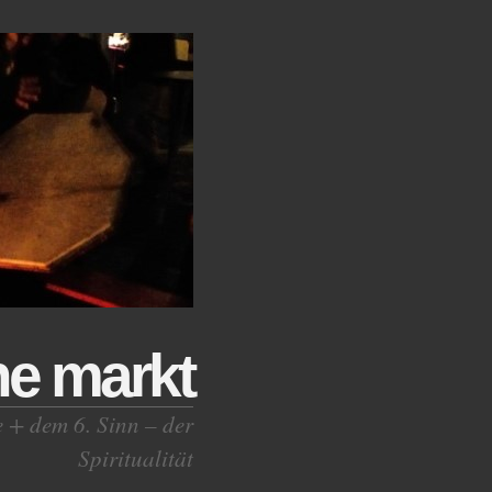
ne markt
e + dem 6. Sinn – der
Spiritualität