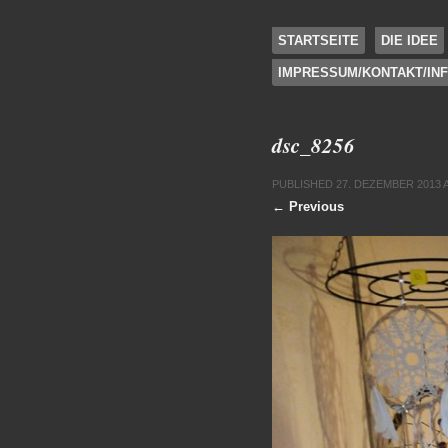
SKIP TO CONTENT
STARTSEITE
DIE IDEE
IMPRESSUM/KONTAKT/IN
Menu
dsc_8256
PUBLISHED
27. DEZEMBER 2013
← Previous