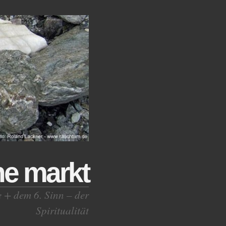
ne markt
e + dem 6. Sinn – der
Spiritualität