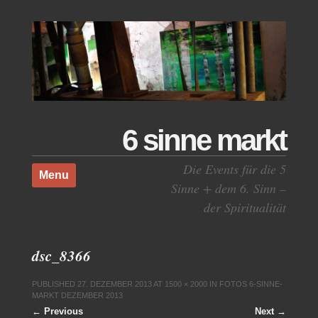
6 sinne markt
Skip to content
Die Events für die 5
Menu
Sinne + dem 6. Sinn –
der Spiritualität
dsc_8366
PUBLISHED
27. DEZEMBER 2013
AT
1500 × 2000
IN
FOTOS 6-SINNE-
MARKT DEZEMBER 2013
← Previous
Next →