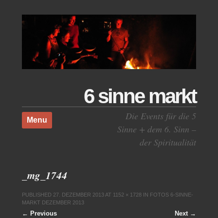
6 sinne markt
Skip to content
Die Events für die 5
Menu
Sinne + dem 6. Sinn –
der Spiritualität
_mg_1744
PUBLISHED
27. DEZEMBER 2013
AT
1152 × 1728
IN
FOTOS 6-SINNE-
MARKT DEZEMBER 2013
← Previous
Next →