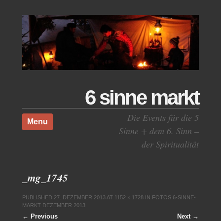
6 sinne markt
Skip to content
Die Events für die 5
Menu
Sinne + dem 6. Sinn –
der Spiritualität
_mg_1745
PUBLISHED
27. DEZEMBER 2013
AT
1152 × 1728
IN
FOTOS 6-SINNE-
MARKT DEZEMBER 2013
← Previous
Next →